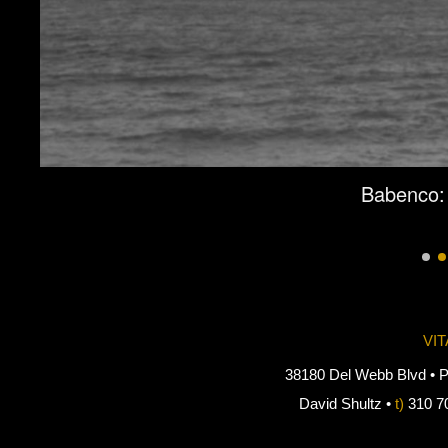
Babenco: 
VI
38180 Del Webb Blvd • P
David Shultz •
t)
310 7